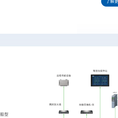
了解
船型