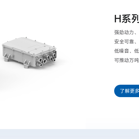
H系
强劲动力、
安全可靠、
低噪音、低
可推动万吨
了解更