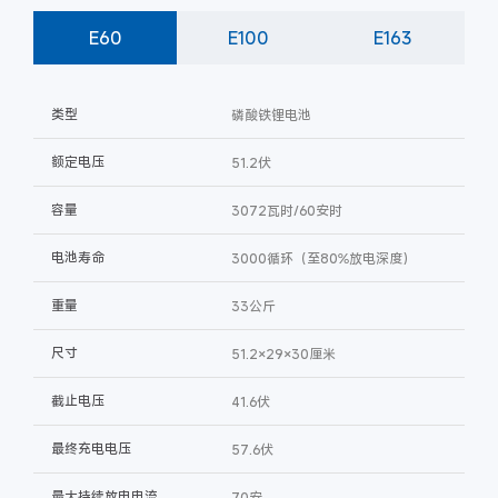
E60
E100
E163
类型
磷酸铁锂电池
额定电压
51.2伏
容量
3072瓦时/60安时
电池寿命
3000循环（至80%放电深度）
重量
33公斤
尺寸
51.2×29×30厘米
截止电压
41.6伏
最终充电电压
57.6伏
最大持续放电电流
70安