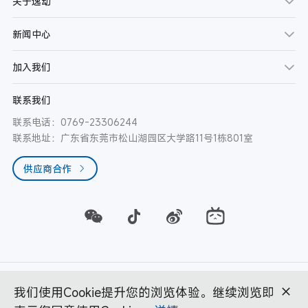
关于逸动
新闻中心
加入我们
联系我们
联系电话：0769-23306244
联系地址：广东省东莞市松山湖园区大学路11号1栋801室
供应商合作
Copyright © 2012 - 2026 ePropulsion. All Rights Reserved.
我们使用Cookie提升您的浏览体验。继续浏览即
隐私政策
|
法律声明
|
逸动科技 版权所有
|
粤ICP备17130699号-1