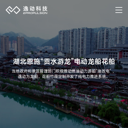
湖北恩施“贡水游龙”电动龙船花船
当地政府和景区管理部门积极推动燃油动力游船“油改电” ，
逸动为龙船、花船竹筏定制开发了纯电力推进系统。