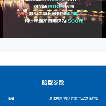
船型参数
船名
湖北恩施“贡水游龙”电动龙船竹筏