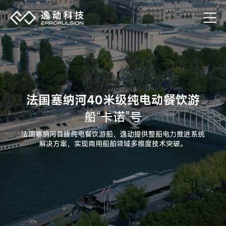
法国塞纳河40米级纯电动餐饮游
船“卡诺”号
法国塞纳河首艘纯电餐饮游船，逸动提供整船电力推进系统
解决方案，实现商用船舶领域多维度技术突破。