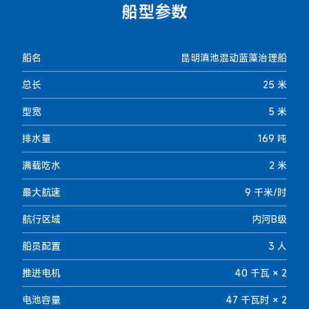
船型参数
船名
昆明滇池混动蓝藻治理船
总长
25 米
型宽
5 米
排水量
169 吨
满载吃水
2 米
最大航速
9 千米/时
航行区域
内河B级
船员配置
3 人
推进电机
40 千瓦 × 2
电池容量
47 千瓦时 × 2