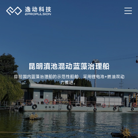
昆明滇池混动蓝藻治理船
目前国内蓝藻治理船的示范性船舶，采用锂电池+燃油双动
力推进。